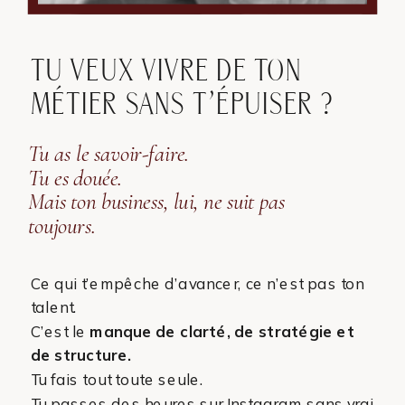
TU VEUX VIVRE DE TON
REJOINS LA NEWSLETTER DES ARTISTES
BEAUTÉ AMBITIEUSES
MÉTIER SANS T’ÉPUISER ?
Tu as le savoir-faire.
Tu es douée.
Mais ton business, lui, ne suit pas
toujours.
Ce qui t’empêche d’avancer, ce n’est pas ton
talent.
C’est le
manque de clarté, de stratégie et
de structure.
Tu fais tout toute seule.
Tu passes des heures sur Instagram sans vrai