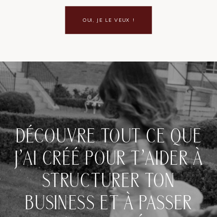
OUI, JE LE VEUX !
DÉCOUVRE TOUT CE QUE
J’AI CRÉÉ POUR T’AIDER À
STRUCTURER TON
BUSINESS ET À PASSER